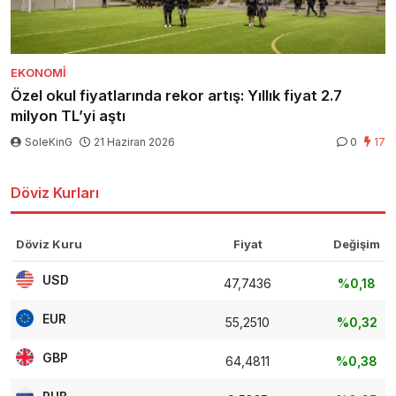
EKONOMI
Özel okul fiyatlarında rekor artış: Yıllık fiyat 2.7
milyon TL’yi aştı
SoleKinG
21 Haziran 2026
0
17
Döviz Kurları
Döviz Kuru
Fiyat
Değişim
USD
47,7436
%0,18
EUR
55,2510
%0,32
GBP
64,4811
%0,38