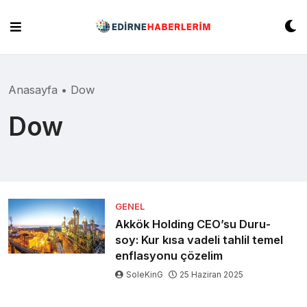
Skip
to
content
Anasayfa
•
Dow
Dow
GENEL
Akkök Holding CEO’su Duru­
soy: Kur kısa vadeli tahlil temel
enflasyonu çözelim
SoleKinG
25 Haziran 2025