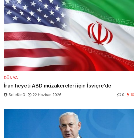
DÜNYA
İran heyeti ABD müzakereleri için İsviçre’de
SoleKinG
22 Haziran 2026
0
10