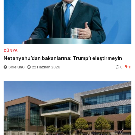
DÜNYA
Netanyahu’dan bakanlarına: Trump’ı eleştirmeyin
SoleKinG
22 Haziran 2026
0
11