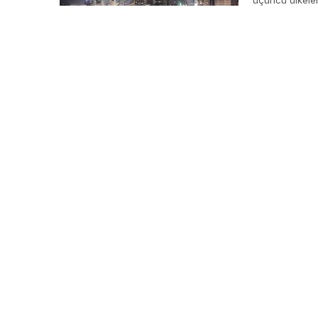
üçüncü ülkeler
gemiler gaye al
füzelerin ateşle
İran’ın bilhass
tarafından yap
öldü, 12 kişi ya