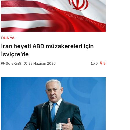
DÜNYA
İran heyeti ABD müzakereleri için
İsviçre’de
SoleKinG
22 Haziran 2026
0
9