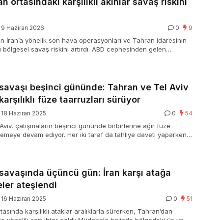
ran ortasındaki karşılıklı akınlar savaş riskini
9 Haziran 2026
0
9
un İran’a yönelik son hava operasyonları ve Tahran idaresinin
 bölgesel savaş riskini artırdı. ABD cephesinden gelen
n İsrail’in tırmandırdığı tansiyon global güç piyasalarında önemli
ratıyor.
l savaşı beşinci gününde: Tahran ve Tel Aviv
karşılıklı füze taarruzları sürüyor
18 Haziran 2025
0
54
Aviv, çatışmaların beşinci gününde birbirlerine ağır füze
lemeye devam ediyor. Her iki taraf da tahliye daveti yaparken,
obal aktörlerden gerginliği düşürme davetleri yükseliyor.
n savaşında üçüncü gün: İran karşı atağa
eler ateşlendi
16 Haziran 2025
0
51
ortasında karşılıklı ataklar aralıklarla sürerken, Tahran’dan