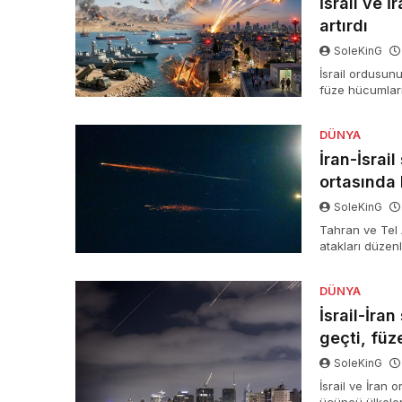
İsrail ve İ
artırdı
SoleKinG
İsrail ordusun
füze hücumları
ihtarlara karşı
arz kaygıları ya
DÜNYA
İran-İsrai
ortasında 
SoleKinG
Tahran ve Tel 
atakları düzen
bölgesel ve gl
DÜNYA
İsrail-İra
geçti, füz
SoleKinG
İsrail ve İran 