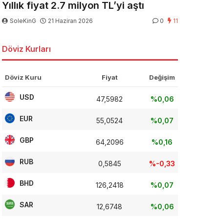
Yıllık fiyat 2.7 milyon TL’yi aştı
SoleKinG
21 Haziran 2026
0
11
Döviz Kurları
Döviz Kuru
Fiyat
Değişim
USD
47,5982
%0,06
EUR
55,0524
%0,07
GBP
64,2096
%0,16
RUB
0,5845
%-0,33
BHD
126,2418
%0,07
SAR
12,6748
%0,06