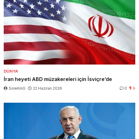
DÜNYA
İran heyeti ABD müzakereleri için İsviçre’de
SoleKinG
22 Haziran 2026
0
9