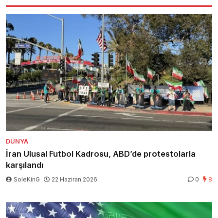
DÜNYA
İran Ulusal Futbol Kadrosu, ABD’de protestolarla
karşılandı
SoleKinG
22 Haziran 2026
0
8