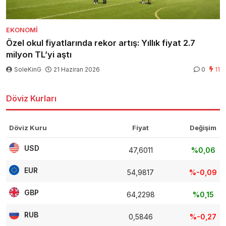
EKONOMI
Özel okul fiyatlarında rekor artış: Yıllık fiyat 2.7
milyon TL’yi aştı
SoleKinG
21 Haziran 2026
0
11
Döviz Kurları
Döviz Kuru
Fiyat
Değişim
USD
47,6011
%0,06
EUR
54,9817
%-0,09
GBP
64,2298
%0,15
RUB
0,5846
%-0,27