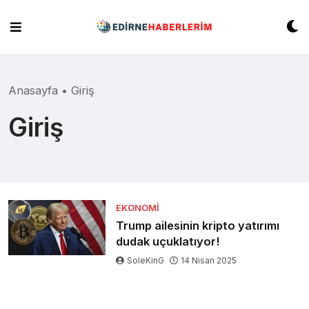
Skip
to
content
Anasayfa
•
Giriş
Giriş
EKONOMI
Trump ailesinin kripto yatırımı
dudak uçuklatıyor!
SoleKinG
14 Nisan 2025