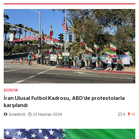
DÜNYA
İran Ulusal Futbol Kadrosu, ABD’de protestolarla
karşılandı
SoleKinG
22 Haziran 2026
0
10