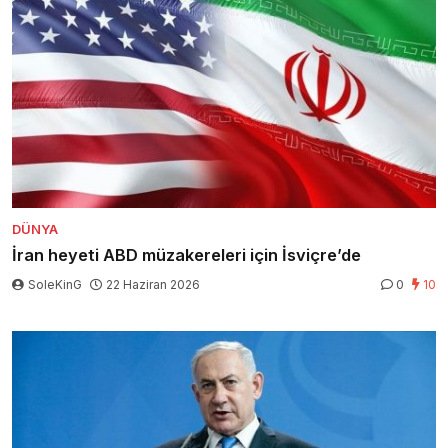
DÜNYA
İran heyeti ABD müzakereleri için İsviçre’de
SoleKinG
22 Haziran 2026
0
10