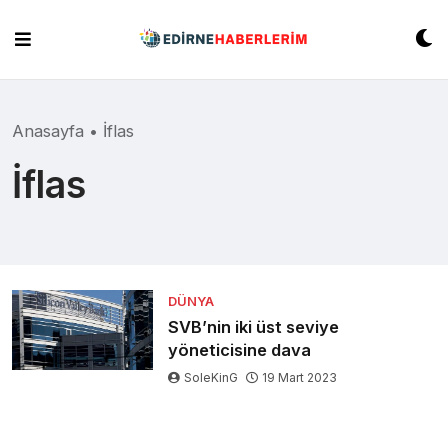
Skip
to
content
Anasayfa
•
İflas
İflas
DÜNYA
SVB’nin iki üst seviye
yöneticisine dava
SoleKinG
19 Mart 2023