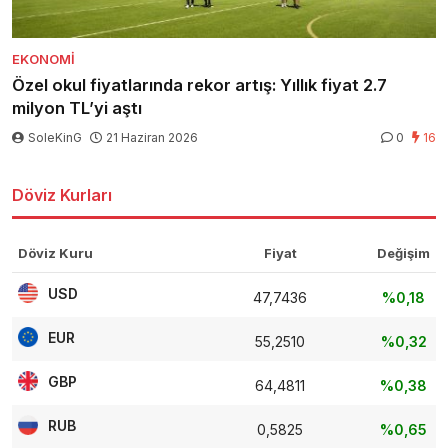
EKONOMI
Özel okul fiyatlarında rekor artış: Yıllık fiyat 2.7
milyon TL’yi aştı
SoleKinG
21 Haziran 2026
0
16
Döviz Kurları
Döviz Kuru
Fiyat
Değişim
USD
47,7436
%0,18
EUR
55,2510
%0,32
GBP
64,4811
%0,38
RUB
0,5825
%0,65