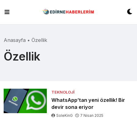
Skip
to
content
Anasayfa
•
Özellik
Özellik
TEKNOLOJI
WhatsApp’tan yeni özellik! Bir
devir sona eriyor
SoleKinG
7 Nisan 2025