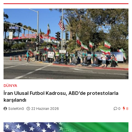
DÜNYA
İran Ulusal Futbol Kadrosu, ABD’de protestolarla
karşılandı
SoleKinG
22 Haziran 2026
0
8