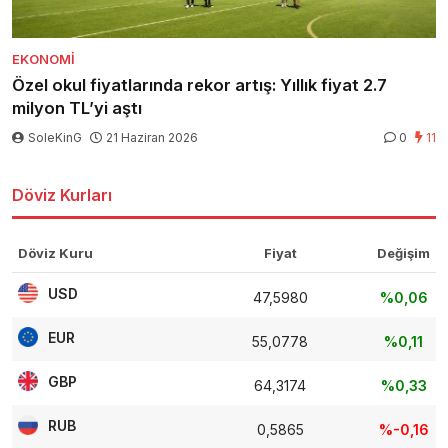
EKONOMI
Özel okul fiyatlarında rekor artış: Yıllık fiyat 2.7
milyon TL’yi aştı
SoleKinG
21 Haziran 2026
0
11
Döviz Kurları
Döviz Kuru
Fiyat
Değişim
USD
47,5980
%0,06
EUR
55,0778
%0,11
GBP
64,3174
%0,33
RUB
0,5865
%-0,16