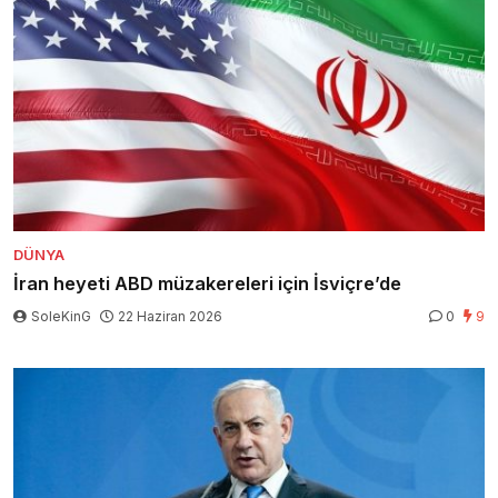
DÜNYA
İran heyeti ABD müzakereleri için İsviçre’de
SoleKinG
22 Haziran 2026
0
9