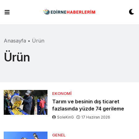
Skip
to
content
Anasayfa
•
Ürün
Ürün
EKONOMI
Tarım ve besinin dış ticaret
fazlasında yüzde 74 gerileme
SoleKinG
17 Haziran 2026
GENEL