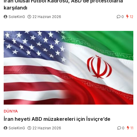
İran Ulusal Futbol Kadrosu, ABD’de protestolarla
karşılandı
SoleKinG
22 Haziran 2026
0
12
DÜNYA
İran heyeti ABD müzakereleri için İsviçre’de
SoleKinG
22 Haziran 2026
0
11