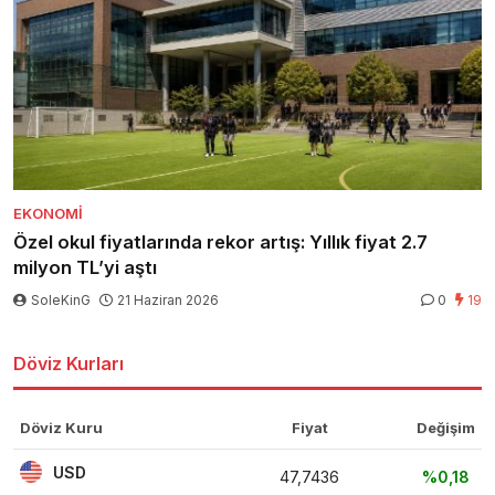
EKONOMI
Özel okul fiyatlarında rekor artış: Yıllık fiyat 2.7
milyon TL’yi aştı
SoleKinG
21 Haziran 2026
0
19
Döviz Kurları
Döviz Kuru
Fiyat
Değişim
USD
47,7436
%0,18