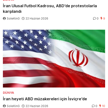
İran Ulusal Futbol Kadrosu, ABD’de protestolarla
karşılandı
SoleKinG
22 Haziran 2026
0
9
DÜNYA
İran heyeti ABD müzakereleri için İsviçre’de
SoleKinG
22 Haziran 2026
0
10