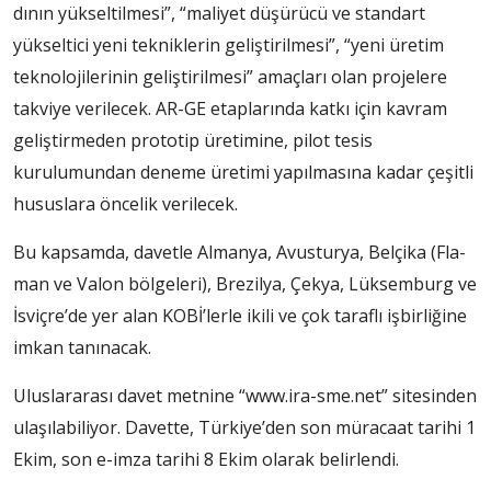
dının yükseltilmesi”, “maliyet düşürücü ve standart
yükseltici yeni tekniklerin geliştirilmesi”, “yeni üretim
teknolojilerinin ge­liştirilmesi” amaçları olan pro­jelere
takviye verilecek. AR-GE etaplarında katkı için kavram
geliştirmeden prototip üretimi­ne, pilot tesis
kurulumundan de­neme üretimi yapılmasına ka­dar çeşitli
hususlara öncelik ve­rilecek.
Bu kapsamda, davetle Al­manya, Avusturya, Belçika (Fla­
man ve Valon bölgeleri), Brezil­ya, Çekya, Lüksemburg ve
İsviç­re’de yer alan KOBİ’lerle ikili ve çok taraflı işbirliğine
imkan ta­nınacak.
Uluslararası davet metni­ne “www.ira-sme.net” sitesin­den
ulaşılabiliyor. Davette, Tür­kiye’den son müracaat tarihi 1
Ekim, son e-imza tarihi 8 Ekim olarak belirlendi.