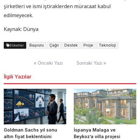
şirketleri ve ismi iştiraklerden müracaat kabul
edilmeyecek.
Kaynak: Dünya
Başvuru
Çağrı
Destek
Proje
Teknoloji
Etiketler
Yazı
« Önceki Yazı
Sonraki Yazı »
dolaşımı
İlgili Yazılar
Goldman Sachs yıl sonu
İspanya Malaga ve
altın fiyat beklentisini
Beykoz’a villa projesi