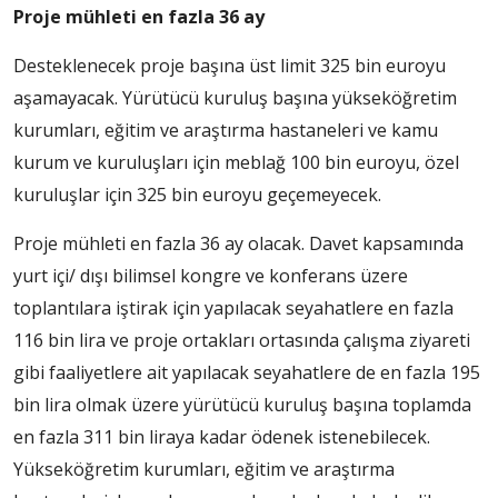
Proje mühleti en fazla 36 ay
Desteklenecek proje başına üst limit 325 bin euroyu
aşama­yacak. Yürütücü kuruluş başına yükseköğretim
kurumları, eği­tim ve araştırma hastaneleri ve kamu
kurum ve kuruluşları için meblağ 100 bin euroyu, özel
kuru­luşlar için 325 bin euroyu geçe­meyecek.
Proje mühleti en fazla 36 ay ola­cak. Davet kapsamında
yurt içi/ dışı bilimsel kongre ve konfe­rans üzere
toplantılara iştirak için yapılacak seyahatlere en fazla
116 bin lira ve proje ortak­ları ortasında çalışma ziyareti
gi­bi faaliyetlere ait yapılacak seyahatlere de en fazla 195
bin lira olmak üzere yürütücü ku­ruluş başına toplamda
en fazla 311 bin liraya kadar ödenek is­tenebilecek.
Yükseköğretim ku­rumları, eğitim ve araştırma