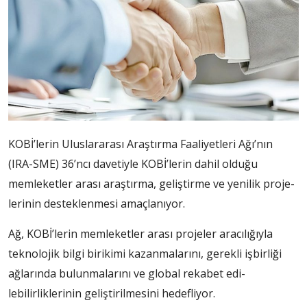
KOBİ’lerin Uluslarara­sı Araştırma Faaliyet­leri Ağı’nın
(IRA-SME) 36’ncı davetiyle KOBİ’lerin da­hil olduğu
memleketler arası araştır­ma, geliştirme ve yenilik proje­
lerinin desteklenmesi amaçla­nıyor.
Ağ, KOBİ’lerin memleketler arası projeler aracılığıyla
teknolojik bilgi birikimi kazanmalarını, ge­rekli işbirliği
ağlarında bulun­malarını ve global rekabet edi­
lebilirliklerinin geliştirilmesini hedefliyor.