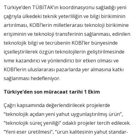
Türkiye’den TÜBİTAK’ın ko­ordinasyonu sağladığı yeni
çağ­rıyla ülkedeki teknik yeterliliğin ve bilgi birikiminin
artırılma­sı, KOBİ’lerin milletlerarası tek­noloji birikimine
erişiminin ve teknoloji transferinin sağlan­ması, edinilen
teknolojik bilgi ve tecrübenin KOBİ’ler bünyesin­de
içselleştirilerek özgün tekno­lojilerin geliştirilmesinde
ivme kazandırıcı ve yönlendirici bir etken olması ve
KOBİ’lerin ulus­lararası pazarlarda yer almasına katkı
sağlanması hedefleniyor.
Türkiye’den son müracaat tarihi 1 Ekim
Çağrı kapsamında değerlen­dirilecek projelerde
“teknolojik açıdan yeni yahut uygunlaştırılmış ürün”,
“teknolojik süreç yeni­liği” odaklı projeler tercih edi­lecek.
“Yeni eser üretilmesi”, “ürün kalitesinin yahut standar­