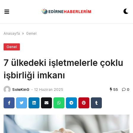
Skip
to
content
Anasayfa
»
Genel
Genel
7 ülkedeki işletmelerle çoklu
işbirliği imkanı
SoleKinG
-
12 Haziran 2025
55
0