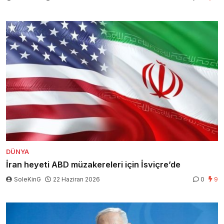
DÜNYA
İran heyeti ABD müzakereleri için İsviçre’de
SoleKinG
22 Haziran 2026
0
9