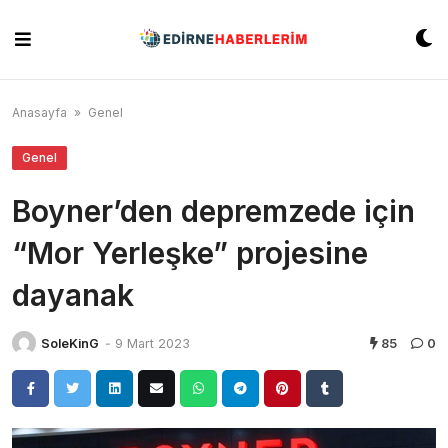
Skip
to
content
Anasayfa
»
Genel
Genel
Boyner’den depremzede için
“Mor Yerleşke” projesine
dayanak
SoleKinG
-
9 Mart 2023
85
0