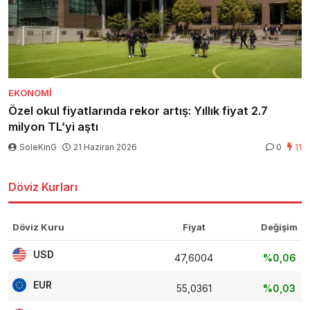
EKONOMI
Özel okul fiyatlarında rekor artış: Yıllık fiyat 2.7
milyon TL’yi aştı
SoleKinG
21 Haziran 2026
0
11
Döviz Kurları
Döviz Kuru
Fiyat
Değişim
USD
47,6004
%0,06
EUR
55,0361
%0,03