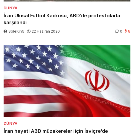
DÜNYA
İran Ulusal Futbol Kadrosu, ABD’de protestolarla
karşılandı
SoleKinG
22 Haziran 2026
0
8
DÜNYA
İran heyeti ABD müzakereleri için İsviçre’de