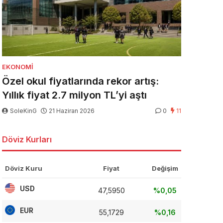
EKONOMI
Özel okul fiyatlarında rekor artış:
Yıllık fiyat 2.7 milyon TL’yi aştı
SoleKinG
21 Haziran 2026
0
11
Döviz Kurları
Döviz Kuru
Fiyat
Değişim
USD
47,5950
%0,05
EUR
55,1729
%0,16