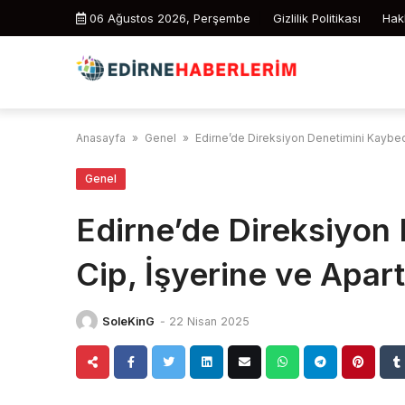
Skip
06 Ağustos 2026, Perşembe
Gizlilik Politikası
Hak
to
content
Anasayfa
»
Genel
»
Edirne’de Direksiyon Denetimini Kaybed
Genel
Edirne’de Direksiyon
Cip, İşyerine ve Apar
SoleKinG
-
22 Nisan 2025