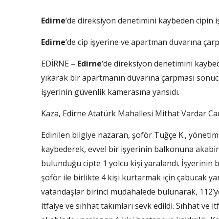
Edirne
‘de direksiyon denetimini kaybeden cipin 
Edirne
‘de cip işyerine ve apartman duvarına çarpa
EDİRNE –
Edirne
‘de direksiyon denetimini kaybed
yıkarak bir apartmanın duvarına çarpması sonucu 
işyerinin güvenlik kamerasına yansıdı.
Kaza, Edirne Atatürk Mahallesi Mithat Vardar Ca
Edinilen bilgiye nazaran, şoför Tuğçe K., yönetim
kaybederek, evvel bir işyerinin balkonuna akabin
bulunduğu cipte 1 yolcu kişi yaralandı. İşyerin
şoför ile birlikte 4 kişi kurtarmak için çabucak 
vatandaşlar birinci müdahalede bulunarak, 112’ye 
itfaiye ve sıhhat takımları sevk edildi. Sıhhat ve 