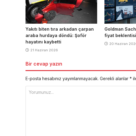
Yakıtı biten tıra arkadan çarpan
Goldman Sachs 
araba hurdaya döndü: Şoför
fiyat beklenti
hayatını kaybetti
20 Haziran 202
21 Haziran 2026
Bir cevap yazın
E-posta hesabınız yayımlanmayacak.
Gerekli alanlar
*
il