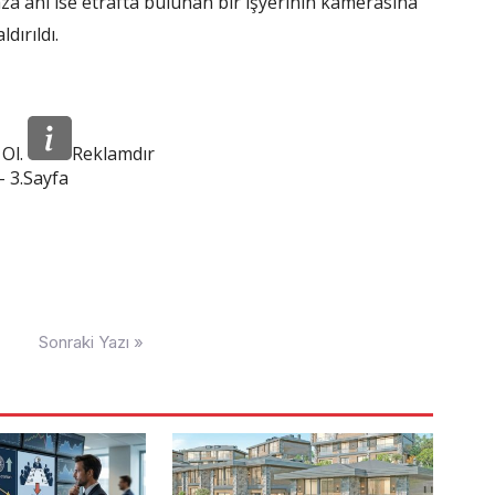
aza anı ise etrafta bulunan bir işyerinin kamerasına
dırıldı.
 Ol.
Reklamdır
 3.Sayfa
Sonraki Yazı »