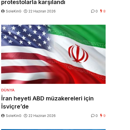
protestolarla karşılandı
SoleKinG
22 Haziran 2026
0
8
DÜNYA
İran heyeti ABD müzakereleri için
İsviçre’de
SoleKinG
22 Haziran 2026
0
9