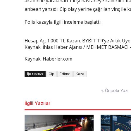
akabinde yaralanan 1 kişi hastaneye kaldırıldı. K
anbean yansıdı. Cip olay yerine çağrılan vinç ile kal
Polis kazayla ilgili inceleme başlattı.
Hesap Aç, 1.000 TL Kazan. BYBIT TR’ye Artık Üye
Kaynak: İhlas Haber Ajansı / MEHMET BASMACI –
Kaynak: Haberler.com
Cip
Edirne
Kaza
Etiketler
Yazı
« Önceki Yazı
dolaşımı
İlgili Yazılar