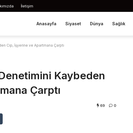
kımızda
İletişim
Anasayfa
Siyaset
Dünya
Sağlık
en Cip, İşyerine ve Apartmana Çarptı
 Denetimini Kaybeden
tmana Çarptı
69
0