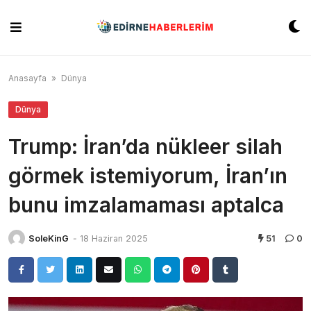
Skip
to
content
Anasayfa
»
Dünya
Dünya
Trump: İran’da nükleer silah
görmek istemiyorum, İran’ın
bunu imzalamaması aptalca
SoleKinG
-
18 Haziran 2025
51
0