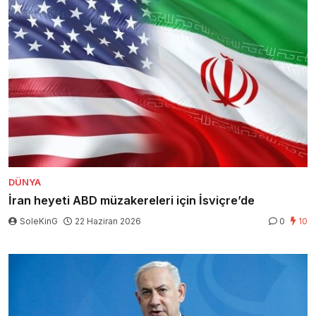
DÜNYA
İran heyeti ABD müzakereleri için İsviçre’de
SoleKinG
22 Haziran 2026
0
10