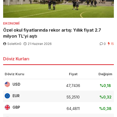
EKONOMI
Özel okul fiyatlarında rekor artış: Yıllık fiyat 2.7
milyon TL’yi aştı
SoleKinG
21 Haziran 2026
0
15
Döviz Kurları
Döviz Kuru
Fiyat
Değişim
USD
47,7436
%0,18
EUR
55,2510
%0,32
GBP
64,4811
%0,38