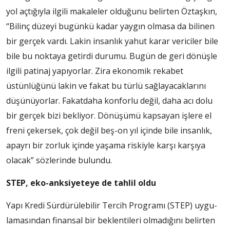
yol açtığıyla ilgili makale­ler olduğunu belirten Öztaş­kın,
“Bilinç düzeyi bugünkü kadar yaygın olmasa da bili­nen
bir gerçek vardı. Lakin in­sanlık yahut karar vericiler bile
bile bu noktaya getirdi duru­mu. Bugün de geri dönüşle
il­gili patinaj yapıyorlar. Zira ekonomik rekabet
üstünlüğü­nü lakin ve fakat bu türlü sağla­yacaklarını
düşünüyorlar. Fa­katdaha konforlu değil, daha acı dolu
bir gerçek bizi bekli­yor. Dönüşümü kapsayan işle­re el
freni çekersek, çok değil beş-on yıl içinde bile insanlık,
apayrı bir zorluk içinde yaşama riskiyle karşı karşıya
olacak” sözlerinde bulundu.
STEP, eko-anksiyeteye de tahlil oldu
Yapı Kredi Sürdürülebilir Tercih Programı (STEP) uygu­
lamasından finansal bir bek­lentileri olmadığını belirten