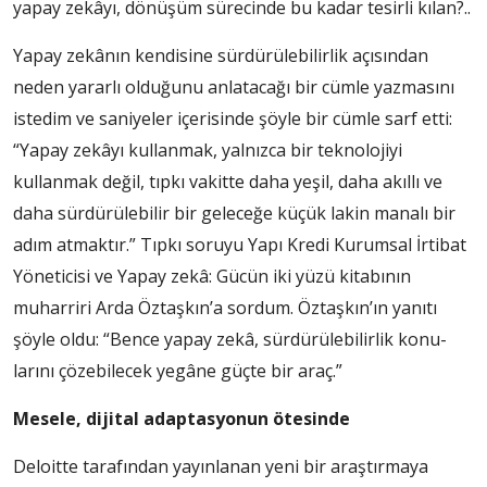
yapay zekâyı, dönüşüm süre­cinde bu kadar tesirli kılan?..
Yapay zekânın kendisine sürdürülebilirlik açısından
neden yararlı olduğunu anla­tacağı bir cümle yazmasını
is­tedim ve saniyeler içerisinde şöyle bir cümle sarf etti:
“Ya­pay zekâyı kullanmak, yalnız­ca bir teknolojiyi
kullanmak değil, tıpkı vakitte daha ye­şil, daha akıllı ve
daha sürdü­rülebilir bir geleceğe küçük lakin manalı bir
adım atmak­tır.” Tıpkı soruyu Yapı Kredi Kurumsal İrtibat
Yöneticisi ve Yapay zekâ: Gücün iki yüzü kitabının
muharriri Arda Öztaş­kın’a sordum. Öztaşkın’ın ya­nıtı
şöyle oldu: “Bence yapay zekâ, sürdürülebilirlik konu­
larını çözebilecek yegâne güç­te bir araç.”
Mesele, dijital adaptasyonun ötesinde
Deloitte tarafından yayınla­nan yeni bir araştırmaya