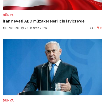
DÜNYA
İran heyeti ABD müzakereleri için İsviçre’de
SoleKinG
22 Haziran 2026
0
11
DÜNYA