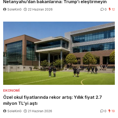
Netanyahu’dan bakanlarına: Trump’ı eleştirmeyin
SoleKinG
22 Haziran 2026
0
12
EKONOMI
Özel okul fiyatlarında rekor artış: Yıllık fiyat 2.7
milyon TL’yi aştı
SoleKinG
21 Haziran 2026
0
19