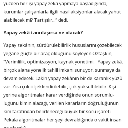
yüzden her işi yapay zekâ yapmaya başladığında,
kurumlar çalı­şanlarla ilgili nasıl aksiyon­lar alacak yahut
alabilecek mi? Tartışılır…” dedi.
Yapay zekâ tanrılaşırsa ne olacak?
Yapay zekânın, sürdürü­lebilirlik hususlarını çözebi­lecek
yegâne güçte bir araç olduğunu söyleyen Öztaş­kın,
“Verimlilik, optimizas­yon, kaynak yönetimi… Ya­pay zekâ,
birçok alana yönelik tahlil imkanı sunuyor, sun­maya da
devam edecek. Lakin yapay zekânın bir de karanlık yüzü
var. Zira çok ölçeklen­dirilebilir, çok yükseltilebilir. Kişi
yerine algoritmalar ka­rar verdiğinde onun sorumlu­
luğunu kimin alacağı, verilen kararların doğruluğunun
kim tarafından belirleneceği bü­yük bir soru işareti.
Pekala al­goritmalar her şeyi devraldı­ğında o vakit insan