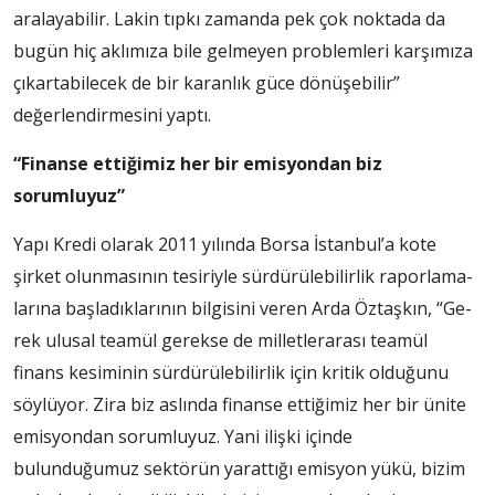
aralayabi­lir. Lakin tıpkı zaman­da pek çok nokta­da da
bugün hiç aklımıza bile gelmeyen problemleri karşımıza
çıkartabilecek de bir karanlık güce dönüşebilir”
değerlen­dirmesini yaptı.
“Finanse ettiğimiz her bir emisyondan biz
sorumluyuz”
Yapı Kredi olarak 2011 yı­lında Borsa İstanbul’a kote
şirket olunmasının tesiriyle sürdürülebilirlik raporlama­
larına başladıklarının bilgisi­ni veren Arda Öztaşkın, “Ge­
rek ulusal teamül gerekse de milletlerarası teamül
finans kesiminin sürdürülebilir­lik için kritik olduğunu
söylü­yor. Zira biz aslında finanse ettiğimiz her bir ünite
emis­yondan sorumluyuz. Yani iliş­ki içinde
bulunduğumuz sek­törün yarattığı emisyon yükü, bizim