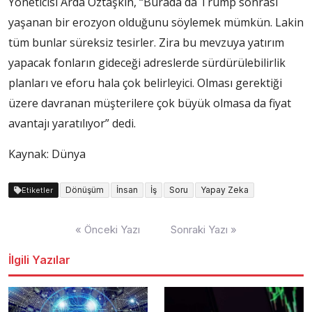
Yöneticisi Arda Öztaşkın, “Burada da Trump sonrası
yaşanan bir erozyon olduğunu söylemek mümkün. Lakin
tüm bunlar süreksiz tesirler. Zira bu mevzuya yatırım
yapacak fonların gideceği adreslerde sürdürülebilirlik
planları ve eforu hala çok belirleyici. Olması gerektiği
üzere davranan müşterilere çok büyük olmasa da fiyat
avantajı yaratılıyor” dedi.
Kaynak: Dünya
Dönüşüm
İnsan
İş
Soru
Yapay Zeka
Etiketler
Yazı
« Önceki Yazı
Sonraki Yazı »
dolaşımı
İlgili Yazılar