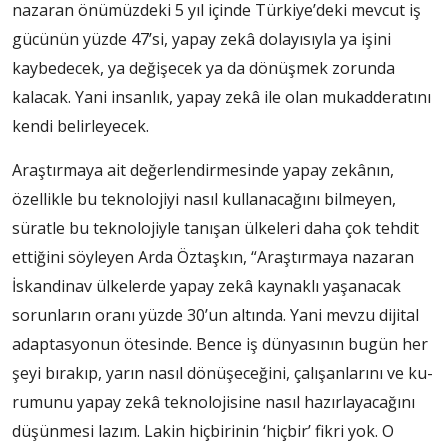
nazaran önümüzdeki 5 yıl içinde Tür­kiye’deki mevcut iş
gücünün yüzde 47’si, yapay zekâ dola­yısıyla ya işini
kaybedecek, ya değişecek ya da dönüşmek zo­runda
kalacak. Yani insanlık, yapay zekâ ile olan mukadderatını
kendi belirleyecek.
Araştır­maya ait değerlendirme­sinde yapay zekânın,
özellik­le bu teknolojiyi nasıl kulla­nacağını bilmeyen,
süratle bu teknolojiyle tanışan ülkeleri daha çok tehdit
ettiğini söy­leyen Arda Öztaşkın, “Araş­tırmaya nazaran
İskandinav ül­kelerde yapay zekâ kaynaklı yaşanacak
sorunların oranı yüzde 30’un altında. Ya­ni mevzu dijital
adap­tasyonun ötesinde. Bence iş dünyası­nın bugün her
şeyi bırakıp, yarın nasıl dönüşeceğini, ça­lışanlarını ve ku­
rumunu yapay zekâ teknolojisine nasıl hazırlayacağını
dü­şünmesi lazım. Lakin hiçbiri­nin ‘hiçbir’ fikri yok. O