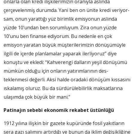
onlarla olan kredi iliş­kilerimizin oranıyla aslında
çerçevelenmiş durumda. Ya­ni ben on ünite kredi veriyor­
sam, onun yarattığı yüz birim­lik emisyonun aslında
yüzde 10’undan ben sorumluyum. Zira onun yüzde
10’unu ben finanse ediyorum. Bu neden­le en çok
emisyon yaratan bü­yük müşterilerimizin dönü­şümüyle
ilgili de içerde plan­lamalar yaparak ilerliyoruz” diye
konuştu ve ekledi: “Kah­verengi dalların yeşil dö­nüşümü
mümkün olduğu için onların yatırımlarının des­
teklenmesi değerli. Aksi halde oradaki dönüşüm kıssasını
ıskalamış oluruz. Bu da sürdü­rülebilirlik maksatlarına
ula­şımda çok büyük bir mani.”
Patinajın sebebi ekonomik rekabet üstünlüğü
1912 yılına ilişkin bir gazete ku­püründe fosil yakıtların
se­ra gazı salımını artırdığı ve bunun da iklim değişikliği­ne