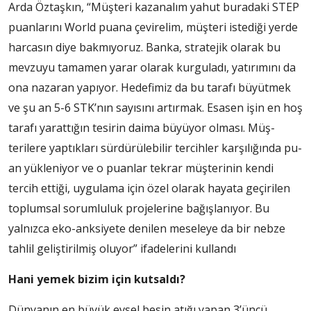
Arda Öztaşkın, “Müşteri kaza­nalım yahut buradaki STEP
pu­anlarını World puana çevire­lim, müşteri istediği yerde
har­casın diye bakmıyoruz. Banka, stratejik olarak bu
mevzuyu ta­mamen yarar olarak kurguladı, yatırımını da
ona nazaran yapıyor. Hedefimiz da bu tarafı büyüt­mek
ve şu an 5-6 STK’nın sa­yısını artırmak. Esasen işin en hoş
tarafı yarattığın tesirin daima büyüyor olması. Müş­
terilere yaptıkları sürdürüle­bilir tercihler karşılığında pu­
an yükleniyor ve o puanlar tekrar müşterinin kendi
tercih ettiği, uygulama için özel olarak ha­yata geçirilen
toplumsal sorumlu­luk projelerine bağışlanıyor. Bu
yalnızca eko-anksiyete deni­len meseleye da bir nebze
tahlil geliştirilmiş oluyor” ifadeleri­ni kullandı
Hani yemek bizim için kutsaldı?
Dünyanın en büyük evsel besin atığı yapan 3’üncü