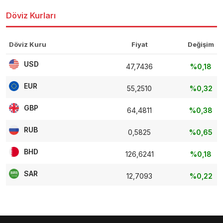
Döviz Kurları
Döviz Kuru
Fiyat
Değişim
USD
47,7436
%0,18
EUR
55,2510
%0,32
GBP
64,4811
%0,38
RUB
0,5825
%0,65
BHD
126,6241
%0,18
SAR
12,7093
%0,22