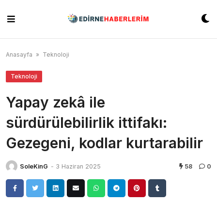
Skip
to
content
Anasayfa
»
Teknoloji
Teknoloji
Yapay zekâ ile
sürdürülebilirlik ittifakı:
Gezegeni, kodlar kurtarabilir
SoleKinG
-
3 Haziran 2025
58
0