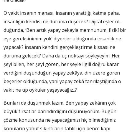
ne ola­cak?
O vakit insanın manası, insanın yarattığı katma paha,
insanlığın kendisi ne duru­ma düşecek? Dijital eşler ol­
duğunda, ‘Ben artık yapay ze­kayla memnunum, fizikî bir
eşe gereksinimim yok’ diyenler ol­duğunda insanlık ne
yapacak? İnsanın kendini gerçekleştir­me kıssası ne
duruma gele­cek? Daha da uç noktayı söy­leyeyim. Her
şeyi bilen, her şeyi gören, her şeyle ilgili doğ­ru karar
verdiğini düşündü­ğün yapay zekâya, din üzere gö­ren
beşerler olduğunda, yani yapay zekâ tanrılaştığında o
vakit ne tıp öyküler yaşa­yacağız..?
Bunları da düşün­mek lazım. Ben yapay zekânın çok
büyük fırsatlar ba­rındırdığını düşünü­yorum. Bugün
çözme konusunda ne ya­pacağımızı hiç bil­mediğimiz
konula­rın yahut sıkıntıların tahlili için ben­ce kapı